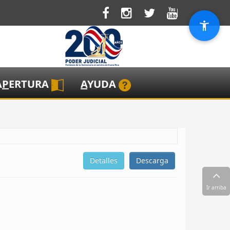
A
P
ERTURA
A
YUDA
Detalles
Descarga
Ir arriba