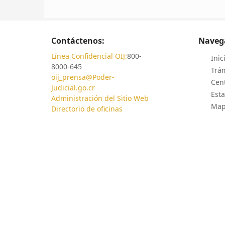
Contáctenos:
Naveg
Línea Confidencial OIJ:
800-
Inic
8000-645
Trám
oij_prensa@Poder-
Cen
Judicial.go.cr
Esta
Administración del Sitio Web
Mapa
Directorio de oficinas