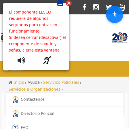
El componente LESCO
requiere de algunos
segundos para entrar en
funcionamiento.
Si desea cerrar (desactivar) el
componente de sonido y
señas, cierre esta ventana
MENU
Inicio
Ayuda
Servicios Policiales
Servicios a Organizaciones
Índice de Transparencia del Sector Público Costarricense
Contáctenos
Contenido
Galeria Charla Kenny Ciudad Neyli
Directorio Policial
FAQ