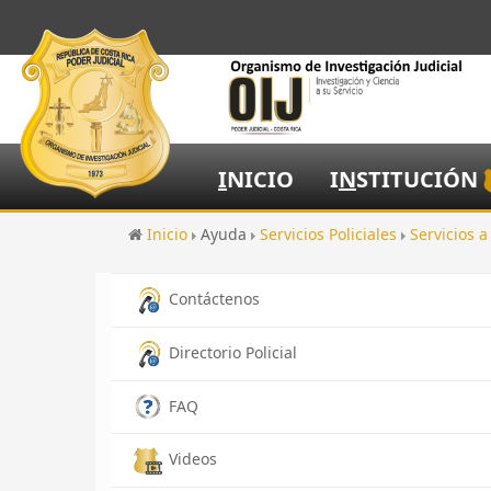
I
NICIO
I
N
STITUCIÓN
Inicio
Ayuda
Servicios Policiales
Servicios 
Contáctenos
Directorio Policial
FAQ
Videos