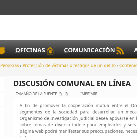
O
FICINAS
C
OMUNICACIÓN
a Personas
Protección de víctimas o testigos de un delito
Conteni
DISCUSIÓN COMUNAL EN LÍNEA
TAMAÑO DE LA FUENTE
IMPRIMIR
A fin de promover la cooperación mutua entre el Org
segmentos de la sociedad para desarrollar un meca
Organismo de Investigación Judicial desea apoyarse en l
sobre temas de diversa índole para emplearlos y serv
página web podrá manifestar sus preocupaciones, necesid