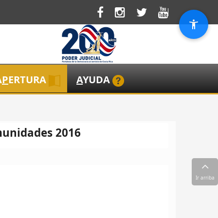
A
P
ERTURA
A
YUDA
munidades 2016
Ir arriba