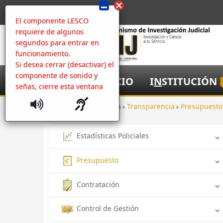
El componente LESCO
requiere de algunos
segundos para entrar en
funcionamiento.
Si desea cerrar (desactivar) el
componente de sonido y
I
NICIO
I
N
STITUCIÓN
señas, cierre esta ventana
Inicio
Apertura
Transparencia
Presupuest
Estadísticas Policiales
Presupuesto
Contratación
Control de Gestión