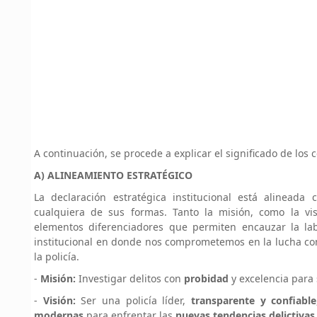
A continuación, se procede a explicar el significado de lo
A) ALINEAMIENTO ESTRATÉGICO
La declaración estratégica institucional está alinead
cualquiera de sus formas. Tanto la misión, como la visi
elementos diferenciadores que permiten encauzar la lab
institucional en donde nos comprometemos en la lucha con
la policía.
-
Misión:
Investigar delitos con
probidad
y excelencia para 
-
Visión:
Ser una policía líder,
transparente y confiable
modernas
para enfrentar las
nuevas tendencias delictivas