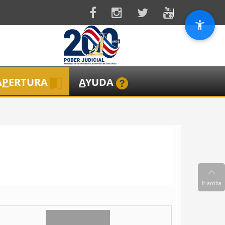
A
P
ERTURA
A
YUDA
Ir arriba