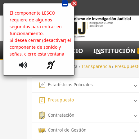
El componente LESCO
requiere de algunos
segundos para entrar en
funcionamiento.
Si desea cerrar (desactivar) el
componente de sonido y
I
NICIO
I
N
STITUCIÓN
señas, cierre esta ventana
Inicio
Apertura
Transparencia
Presupues
Estadísticas Policiales
Presupuesto
Contratación
Control de Gestión