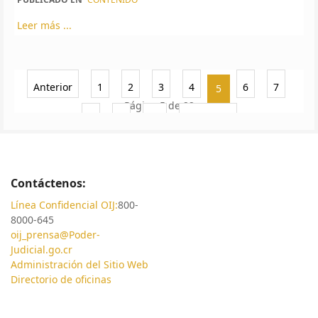
Leer más ...
Anterior
1
2
3
4
6
7
5
Página 5 de 22
8
9
10
Siguiente
Contáctenos:
Línea Confidencial OIJ:
800-
8000-645
oij_prensa@Poder-
Judicial.go.cr
Administración del Sitio Web
Directorio de oficinas