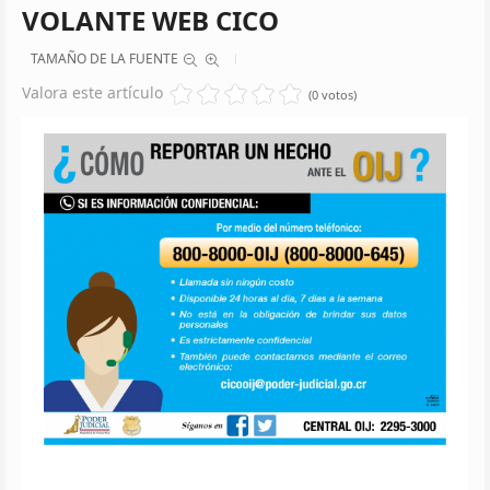
VOLANTE WEB CICO
TAMAÑO DE LA FUENTE
Valora este artículo
(0 votos)
Este
volan
digita
está
diseñ
para
explic
de
forma
rápid
y
conci
sobre
como
repor
un