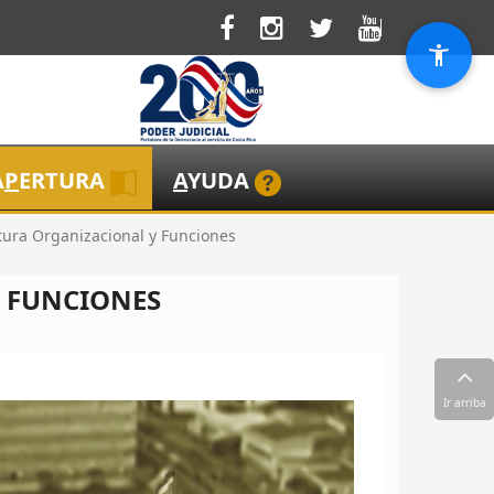
A
P
ERTURA
A
YUDA
tura Organizacional y Funciones
 FUNCIONES
Ir arriba