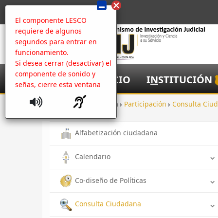
El componente LESCO
requiere de algunos
segundos para entrar en
funcionamiento.
Si desea cerrar (desactivar) el
componente de sonido y
I
NICIO
I
N
STITUCIÓN
señas, cierre esta ventana
Inicio
Apertura
Participación
Consulta Ciu
Alfabetización ciudadana
Calendario
Co-diseño de Políticas
Consulta Ciudadana