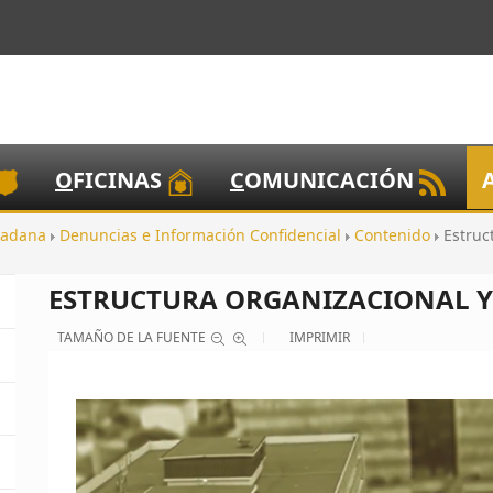
O
FICINAS
C
OMUNICACIÓN
dadana
Denuncias e Información Confidencial
Contenido
Estruc
ESTRUCTURA ORGANIZACIONAL Y
TAMAÑO DE LA FUENTE
IMPRIMIR