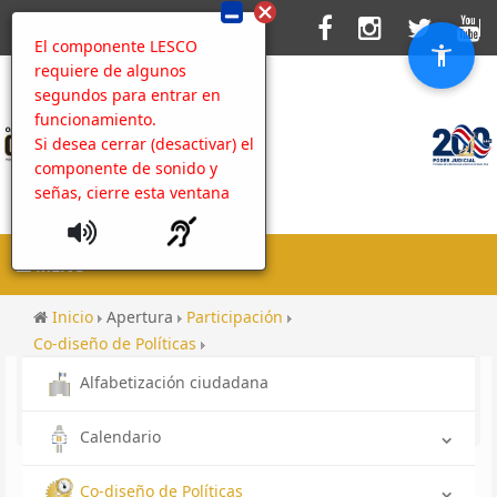
El componente LESCO
requiere de algunos
segundos para entrar en
funcionamiento.
Si desea cerrar (desactivar) el
componente de sonido y
señas, cierre esta ventana
MENU
Inicio
Apertura
Participación
Co-diseño de Políticas
Caja de Herramientas contra la Corrupción
Alfabetización ciudadana
Acciones de prevención
Contenido
Articulación de esfuerzos
Calendario
Co-diseño de Políticas