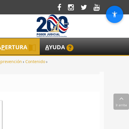
A
P
ERTURA
A
YUDA
 prevención
Contenido
Ir arriba