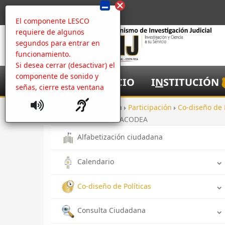
El componente LESCO
requiere de algunos
segundos para entrar en
funcionamiento.
Si desea cerrar (desactivar) el
componente de sonido y
I
NICIO
I
N
STITUCIÓN
señas, cierre esta ventana
Inicio
Apertura
Participación
Co-diseño de 
Galería Visita CANACODEA
Alfabetización ciudadana
Calendario
Co-diseño de Políticas
Consulta Ciudadana