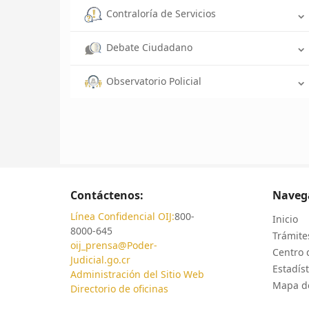
Contraloría de Servicios
Debate Ciudadano
Observatorio Policial
Contáctenos:
Naveg
Línea Confidencial OIJ:
800-
Inicio
8000-645
Trámites
oij_prensa@Poder-
Centro 
Judicial.go.cr
Estadíst
Administración del Sitio Web
Mapa de
Directorio de oficinas