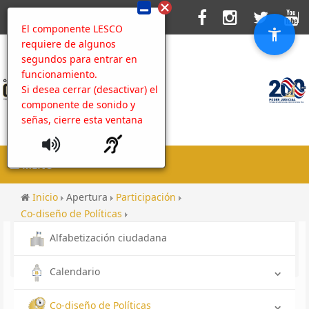
El componente LESCO
requiere de algunos
segundos para entrar en
funcionamiento.
Si desea cerrar (desactivar) el
componente de sonido y
señas, cierre esta ventana
MENU
Inicio
Apertura
Participación
Co-diseño de Políticas
Caja de Herramientas contra la Corrupción
Alfabetización ciudadana
Acciones de prevención
Programa de Radio
OIJ a tu servicio 2021
Calendario
Co-diseño de Políticas