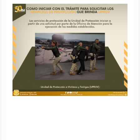
¿Cóm
inicia
con
el
trámi
para
solici
los
servic
de
prote
que
brind
UPRO
Los
servic
de
prote
de
la