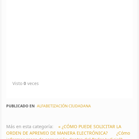
estab
·
Unid
de
Prote
a
Vícti
y
Testi
(UPRO
Visto
0
veces
PUBLICADO EN
ALFABETIZACIÓN CIUDADANA
Más en esta categoría:
« ¿CÓMO PUEDE SOLICITAR LA
ORDEN DE APREMIO DE MANERA ELECTRÓNICA?
¿Cómo