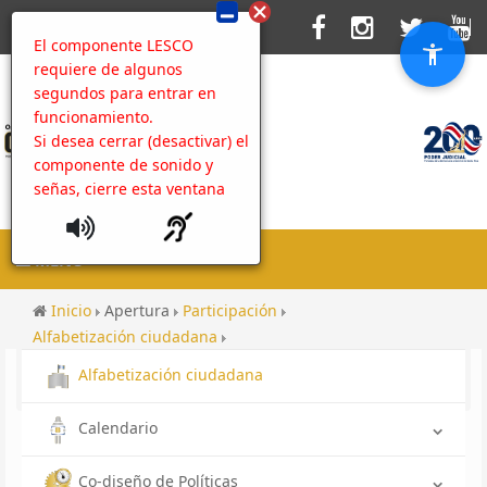
El componente LESCO
requiere de algunos
segundos para entrar en
funcionamiento.
Si desea cerrar (desactivar) el
componente de sonido y
señas, cierre esta ventana
MENU
Inicio
Apertura
Participación
Alfabetización ciudadana
¿Cómo iniciar con el trámite para solicitar los servicios de
Alfabetización ciudadana
protección que brinda UPROV?
Calendario
Co-diseño de Políticas