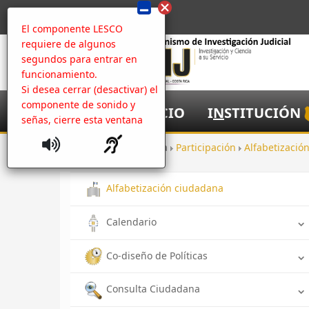
El componente LESCO
requiere de algunos
segundos para entrar en
funcionamiento.
Si desea cerrar (desactivar) el
componente de sonido y
I
NICIO
I
N
STITUCIÓN
señas, cierre esta ventana
Inicio
Apertura
Participación
Alfabetizaci
Alfabetización ciudadana
Calendario
Co-diseño de Políticas
Consulta Ciudadana