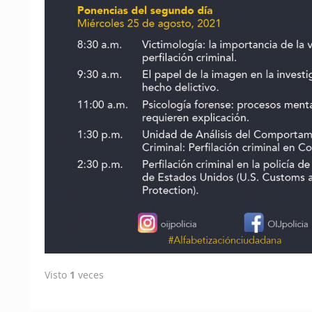
Visto
1
veces