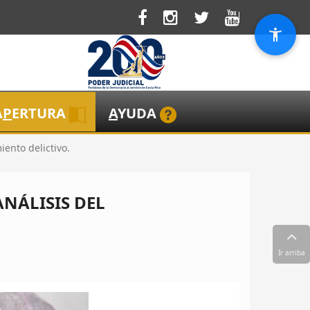
A
P
ERTURA
A
YUDA
ento delictivo.
ANÁLISIS DEL
Ir arriba