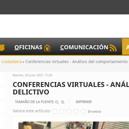
O
FICINAS
C
OMUNICACIÓN
ón ciudadana
Conferencias virtuales - Análisis del comportamiento 
Martes, 20 Julio 2021 11:03
CONFERENCIAS VIRTUALES - ANÁ
DELICTIVO
TAMAÑO DE LA FUENTE
IMPRIMIR
Valora este artículo
(0 votos)