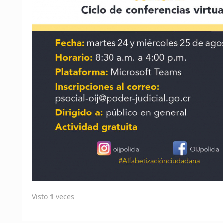
Visto
1
veces