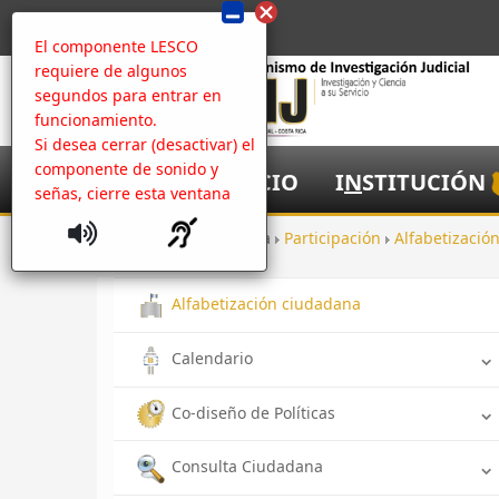
El componente LESCO
requiere de algunos
segundos para entrar en
funcionamiento.
Si desea cerrar (desactivar) el
componente de sonido y
I
NICIO
I
N
STITUCIÓN
señas, cierre esta ventana
Inicio
Apertura
Participación
Alfabetizaci
Alfabetización ciudadana
Calendario
Co-diseño de Políticas
Consulta Ciudadana