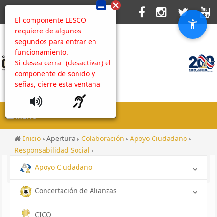
El componente LESCO
requiere de algunos
segundos para entrar en
funcionamiento.
Si desea cerrar (desactivar) el
componente de sonido y
señas, cierre esta ventana
MENU
Inicio
Apertura
Colaboración
Apoyo Ciudadano
Responsabilidad Social
Subdelegación Regional de Siquirres: visita el Territorio
Apoyo Ciudadano
Indígena Nairi Awari
Concertación de Alianzas
CICO