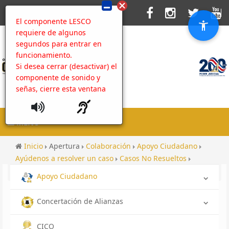
El componente LESCO
requiere de algunos
segundos para entrar en
funcionamiento.
Si desea cerrar (desactivar) el
componente de sonido y
señas, cierre esta ventana
MENU
Inicio
Apertura
Colaboración
Apoyo Ciudadano
Ayúdenos a resolver un caso
Casos No Resueltos
Contenido
Galería Cámara Nacional de Azucareros
Apoyo Ciudadano
Concertación de Alianzas
CICO