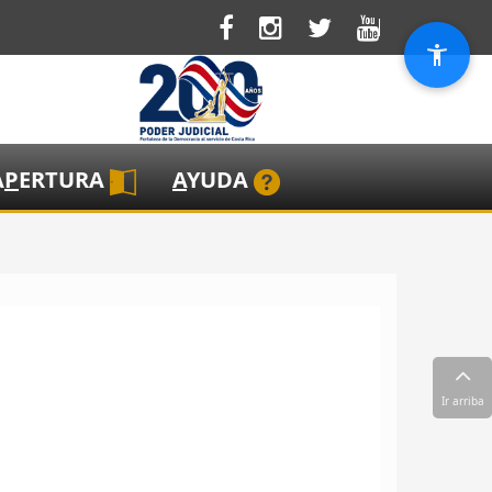
A
P
ERTURA
A
YUDA
Ir arriba