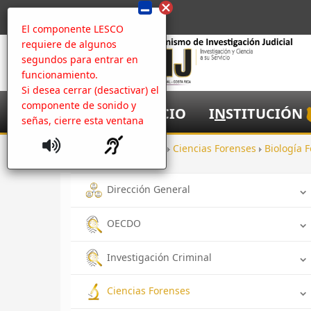
El componente LESCO
requiere de algunos
segundos para entrar en
funcionamiento.
Si desea cerrar (desactivar) el
componente de sonido y
I
NICIO
I
N
STITUCIÓN
señas, cierre esta ventana
Inicio
Oficinas
Ciencias Forenses
Biología 
Dirección General
OECDO
Investigación Criminal
Ciencias Forenses