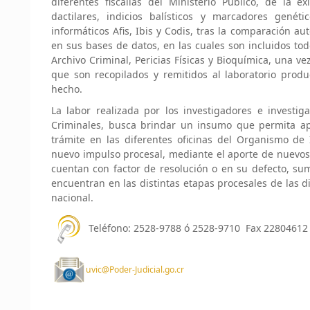
diferentes fiscalías del Ministerio Público, de la ex
dactilares, indicios balísticos y marcadores genét
informáticos Afis, Ibis y Codis, tras la comparación au
en sus bases de datos, en las cuales son incluidos tod
Archivo Criminal, Pericias Físicas y Bioquímica, una vez
que son recopilados y remitidos al laboratorio produ
hecho.
La labor realizada por los investigadores e invest
Criminales, busca brindar un insumo que permita ap
trámite en las diferentes oficinas del Organismo de 
nuevo impulso procesal, mediante el aporte de nuevos 
cuentan con factor de resolución o en su defecto, sum
encuentran en las distintas etapas procesales de las dif
nacional.
Teléfono: 2528-9788 ó 2528-9710 Fax 22804612
uvic@Poder-Judicial.go.cr