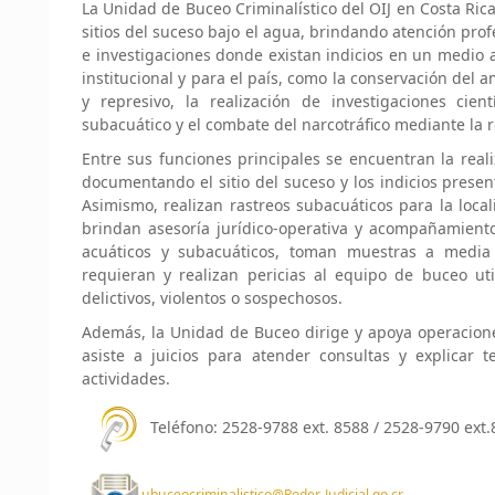
La Unidad de Buceo Criminalístico del OIJ en Costa Ric
sitios del suceso bajo el agua, brindando atención profe
e investigaciones donde existan indicios en un medio 
institucional y para el país, como la conservación del 
y represivo, la realización de investigaciones cient
subacuático y el combate del narcotráfico mediante la 
Entre sus funciones principales se encuentran la real
documentando el sitio del suceso y los indicios presen
Asimismo, realizan rastreos subacuáticos para la local
brindan asesoría jurídico-operativa y acompañamiento
acuáticos y subacuáticos, toman muestras a medi
requieran y realizan pericias al equipo de buceo ut
delictivos, violentos o sospechosos.
Además, la Unidad de Buceo dirige y apoya operacione
asiste a juicios para atender consultas y explicar 
actividades.
Teléfono: 2528-9788 ext. 8588 / 2528-9790 ext
ubuceocriminalistico@Poder-Judicial.go.cr