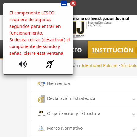
El componente LESCO
requiere de algunos
segundos para entrar en
funcionamiento.
Si desea cerrar (desactivar) el
componente de sonido y
I
NICIO
I
N
STITUCIÓN
señas, cierre esta ventana
Inicio
Institución
Identidad Policial
Símbolo
Bienvenida
Declaración Estratégica
Organización y Estructura
Marco Normativo