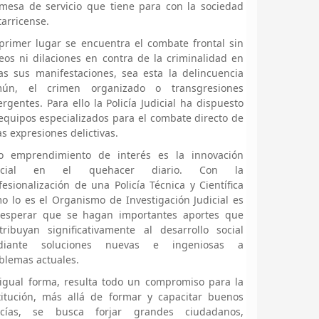
mesa de servicio que tiene para con la sociedad
tarricense.
primer lugar se encuentra el combate frontal sin
eos ni dilaciones en contra de la criminalidad en
as sus manifestaciones, sea esta la delincuencia
mún, el crimen organizado o transgresiones
rgentes. Para ello la Policía Judicial ha dispuesto
equipos especializados para el combate directo de
as expresiones delictivas.
o emprendimiento de interés es la innovación
licial en el quehacer diario. Con la
fesionalización de una Policía Técnica y Científica
o lo es el Organismo de Investigación Judicial es
esperar que se hagan importantes aportes que
tribuyan significativamente al desarrollo social
diante soluciones nuevas e ingeniosas a
blemas actuales.
igual forma, resulta todo un compromiso para la
titución, más allá de formar y capacitar buenos
icías, se busca forjar grandes ciudadanos,