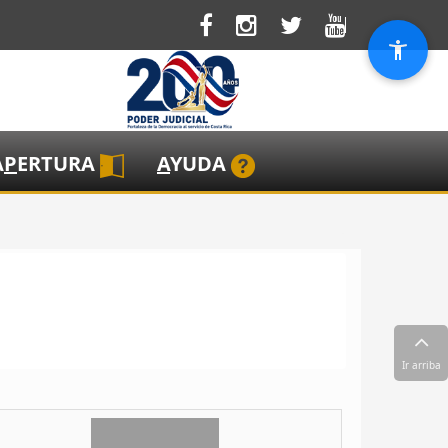
A
P
ERTURA
A
YUDA
Ir arriba