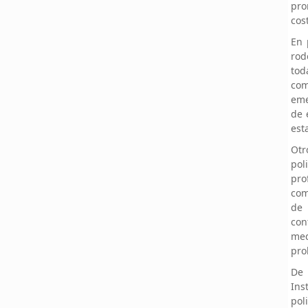
pro
cos
En 
rod
tod
co
eme
de 
est
Otr
po
pro
com
de 
con
me
pro
De 
Ins
pol