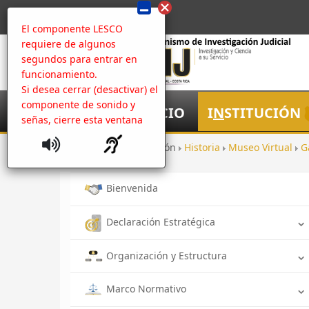
El componente LESCO
requiere de algunos
segundos para entrar en
funcionamiento.
Si desea cerrar (desactivar) el
componente de sonido y
I
NICIO
I
N
STITUCIÓN
señas, cierre esta ventana
Inicio
Institución
Historia
Museo Virtual
G
Bienvenida
Declaración Estratégica
Organización y Estructura
Marco Normativo