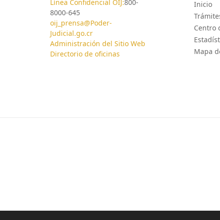
Línea Confidencial OIJ:
800-
Inicio
8000-645
Trámites
oij_prensa@Poder-
Centro 
Judicial.go.cr
Estadíst
Administración del Sitio Web
Mapa de
Directorio de oficinas