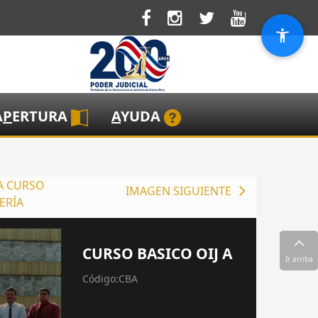
A
P
ERTURA
A
YUDA
A CURSO
IMAGEN SIGUIENTE
ERÍA
CURSO BASICO OIJ A
Ir arriba
Código:CBA