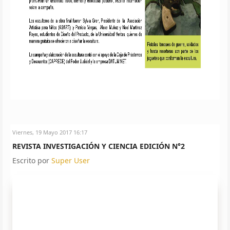
Copyright@
joombig.com
Copyright@
joombig.com
Copyright@
joombig.com
Copyright@
joombig.com
Copyright@
joombig.com
Leer más ...
Viernes, 19 Mayo 2017 16:17
REVISTA INVESTIGACIÓN Y CIENCIA EDICIÓN N°2
Escrito por
Super User