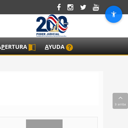
A
P
ERTURA
A
YUDA
Ir arriba