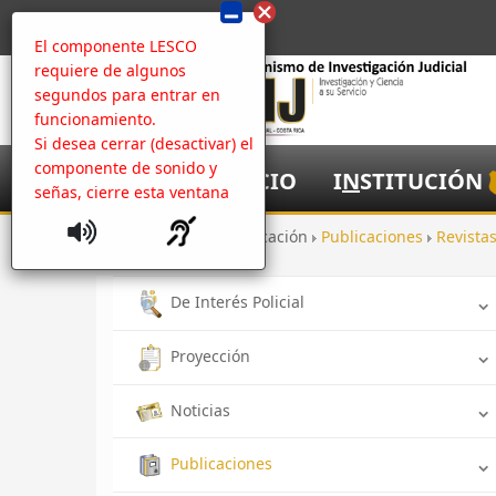
El componente LESCO
requiere de algunos
segundos para entrar en
funcionamiento.
Si desea cerrar (desactivar) el
componente de sonido y
I
NICIO
I
N
STITUCIÓN
señas, cierre esta ventana
Inicio
Comunicación
Publicaciones
Revista
De Interés Policial
Proyección
Noticias
Publicaciones