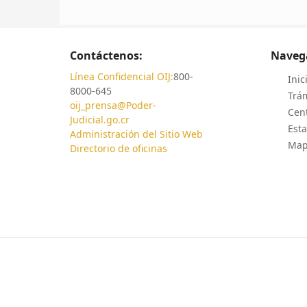
Contáctenos:
Naveg
Línea Confidencial OIJ:
800-
Inic
8000-645
Trám
oij_prensa@Poder-
Cen
Judicial.go.cr
Esta
Administración del Sitio Web
Mapa
Directorio de oficinas