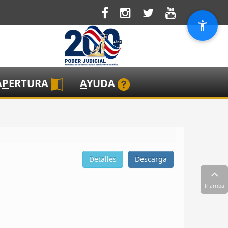
A
P
ERTURA
A
YUDA
Detalles
Descarga
Ir arriba