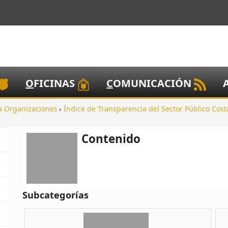
O
FICINAS
C
OMUNICACIÓN
 a Organizaciones
Índice de Transparencia del Sector Público Cos
Contenido
Subcategorías