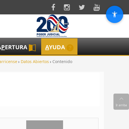
A
P
ERTURA
A
YUDA
tarricense
Datos Abiertos
Contenido
Ir arriba