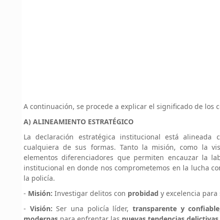
A continuación, se procede a explicar el significado de lo
A) ALINEAMIENTO ESTRATÉGICO
La declaración estratégica institucional está alinead
cualquiera de sus formas. Tanto la misión, como la visi
elementos diferenciadores que permiten encauzar la lab
institucional en donde nos comprometemos en la lucha con
la policía.
-
Misión:
Investigar delitos con
probidad
y excelencia para 
-
Visión:
Ser una policía líder,
transparente y confiable
modernas
para enfrentar las
nuevas tendencias delictivas