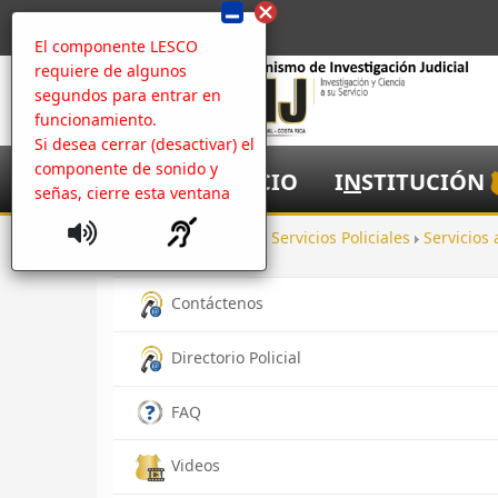
El componente LESCO
requiere de algunos
segundos para entrar en
funcionamiento.
Si desea cerrar (desactivar) el
componente de sonido y
I
NICIO
I
N
STITUCIÓN
señas, cierre esta ventana
Inicio
Ayuda
Servicios Policiales
Servicios
Contáctenos
Directorio Policial
FAQ
Videos