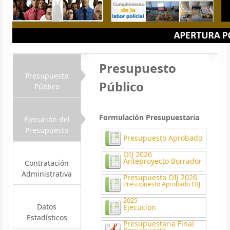
Presupuesto
Presupuesto
Público
Público
Formulación Presupuestaria
Ejecución del
Presupuesto
Presupuesto Aprobado
OIJ 2026
Anteproyecto Borrador
Contratación
Administrativa
Presupuesto OIJ 2026
Presupuesto Aprobado OIJ
2025
Datos
Ejecucion
Estadísticos
Presupuestaria Final