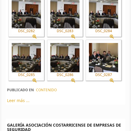
DSC_0282
DSC_0283
DSC_0284
DSC_0285
DSC_0286
DSC_0287
PUBLICADO EN
CONTENIDO
Leer más ...
GALERÍA ASOCIACIÓN COSTARRICENSE DE EMPRESAS DE
SEGURIDAD