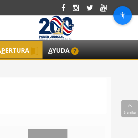
A
P
ERTURA
A
YUDA
Ir arriba