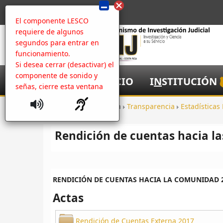
El componente LESCO
requiere de algunos
segundos para entrar en
funcionamiento.
Si desea cerrar (desactivar) el
componente de sonido y
I
NICIO
I
N
STITUCIÓN
señas, cierre esta ventana
Inicio
Apertura
Transparencia
Estadísticas 
Rendición de cuentas hacia l
RENDICIÓN DE CUENTAS HACIA LA COMUNIDAD 
Actas
Rendición de Cuentas Externa 2017