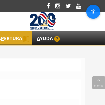
A
P
ERTURA
A
YUDA
Ir arriba