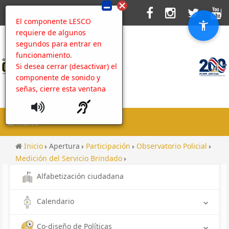
El componente LESCO
requiere de algunos
segundos para entrar en
funcionamiento.
Si desea cerrar (desactivar) el
componente de sonido y
señas, cierre esta ventana
MENU
Inicio
Apertura
Participación
Observatorio Policial
Medición del Servicio Brindado
Encuesta Permanente sobre la prestación del Servicio del
Alfabetización ciudadana
OIJ
Resultados de encuesta sobre la prestación del Servicio
Calendario
del OIJ
Rendición de cuentas hacia las comunidades 2017
Co-diseño de Políticas