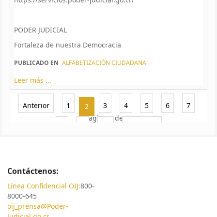
PODER JUDICIAL
Fortaleza de nuestra Democracia
PUBLICADO EN
ALFABETIZACIÓN CIUDADANA
Leer más ...
Anterior
1
3
4
5
6
7
2
Página 2 de 10
8
9
10
Siguiente
Contáctenos:
Línea Confidencial OIJ:
800-
8000-645
oij_prensa@Poder-
Judicial.go.cr