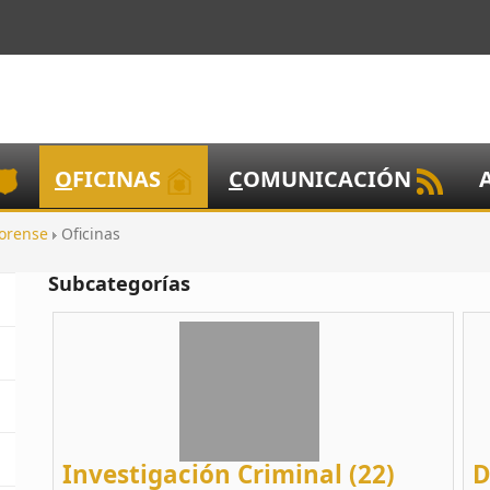
O
FICINAS
C
OMUNICACIÓN
Forense
Oficinas
Subcategorías
Investigación Criminal (22)
D