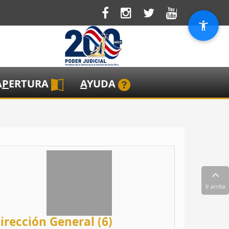
A
P
ERTURA
A
YUDA
Ir arriba
irección General (6)