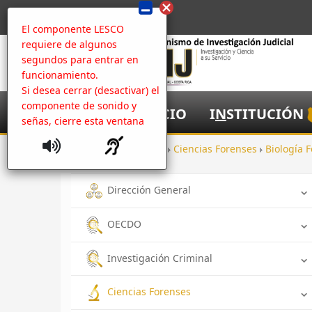
El componente LESCO
requiere de algunos
segundos para entrar en
funcionamiento.
Si desea cerrar (desactivar) el
componente de sonido y
I
NICIO
I
N
STITUCIÓN
señas, cierre esta ventana
Inicio
Oficinas
Ciencias Forenses
Biología 
Dirección General
OECDO
Investigación Criminal
Ciencias Forenses