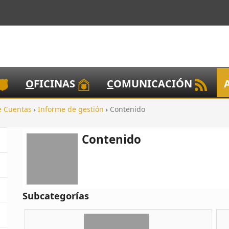
O
FICINAS
C
OMUNICACIÓN
e Cuentas
Informe de gestión
Contenido
Contenido
Subcategorías