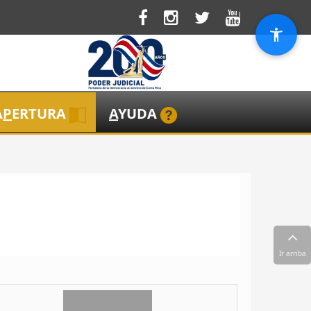
A
P
ERTURA
A
YUDA
Ir arriba