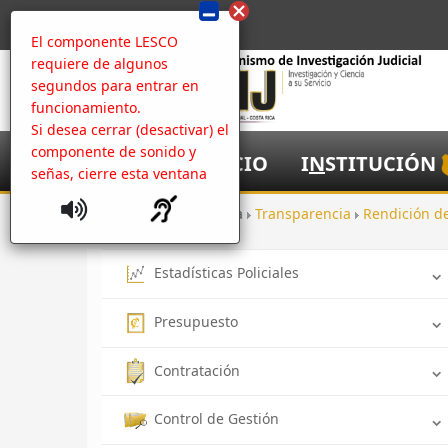
El componente LESCO
requiere de algunos
segundos para entrar en
funcionamiento.
Si desea cerrar (desactivar) el
componente de sonido y
I
NICIO
I
N
STITUCIÓN
señas, cierre esta ventana
Inicio
Apertura
Transparencia
Rendición d
Estadísticas Policiales
Presupuesto
Contratación
Control de Gestión