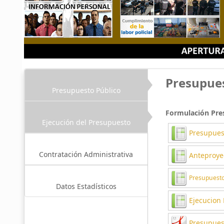
Presupues
Presupuesto Público
Formulación Pre
Ejecución del Presupuesto
Presupues
Contratación Administrativa
Anteproye
Presupuesto
Datos Estadísticos
Ejecucion 
Presupuest