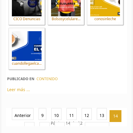
CICO Denuncias
Bolsosycelulare...
conosinleche
cuandollegaelca...
PUBLICADO EN
CONTENIDO
Leer más ...
Anterior
9
10
11
12
13
14
Página 14 de 22
15
16
17
18
Siguiente