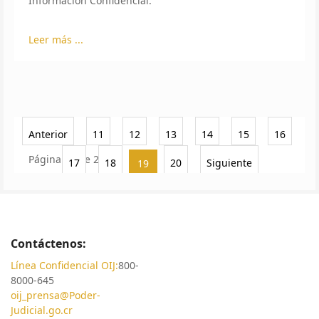
Información Confidencial.
Leer más ...
Anterior
11
12
13
14
15
16
Página 19 de 20
17
18
20
Siguiente
19
Contáctenos:
Línea Confidencial OIJ:
800-
8000-645
oij_prensa@Poder-
Judicial.go.cr