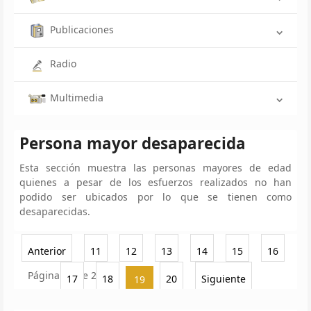
Publicaciones
Radio
Multimedia
Persona mayor desaparecida
Esta sección muestra las personas mayores de edad
quienes a pesar de los esfuerzos realizados no han
podido ser ubicados por lo que se tienen como
desaparecidas.
Anterior
11
12
13
14
15
16
Página 19 de 20
17
18
20
Siguiente
19