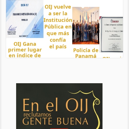
OIJ vuelve
a ser la
Institución
Pública en
que más
confía
OIJ Gana
el país
primer lugar
Policía de
en índice de
Panamá
OIJ mejor
Transparencia
condecora
funcionari
2018 del país
a
del año
con nota 97,5
Oficiales
de OIJ