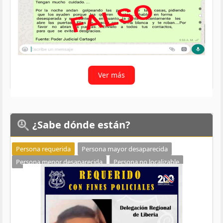
Ver más
¿Sabe
dónde están?
Persona requerida
Persona mayor desaparecida
Persona menor desaparecida
Persona no localizable