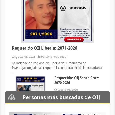
Requerido OIJ Liberia: 2071-2026
Agosto 03, 2026
Persona requerida
La Delegación Regional de Liberia del Organismo de
Investigación Judicial, requiere la colaboración de la ciudadanía
...
Requeridos OIJ Santa Cruz:
2070-2026
Agosto 03, 2026
Persona requerida
Personas más buscadas de OIJ
La Delegación Regional de Santa
Cruz del Organismo de
Investigación