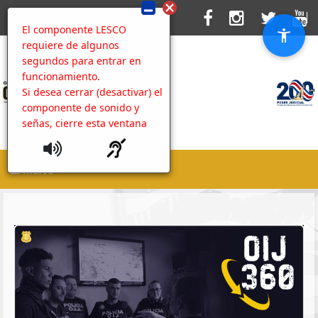
El componente LESCO
requiere de algunos
segundos para entrar en
funcionamiento.
Si desea cerrar (desactivar) el
componente de sonido y
señas, cierre esta ventana
MENU