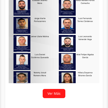
Requerido OIJ Puntarenas:
2069-2026
Agosto 03, 2026
Persona requerida
La Delegación Regional de
Puntarenas del Organismo de
Investigación
Ver más
Ver Más