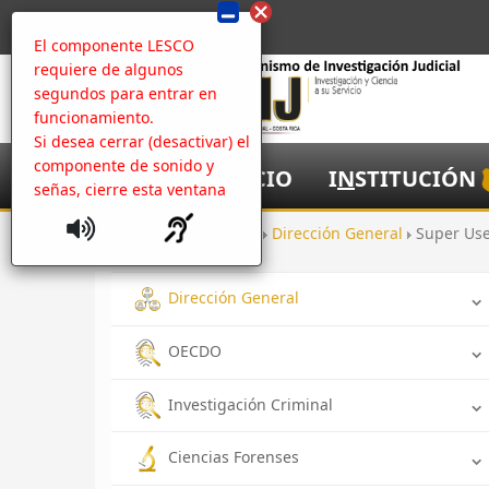
El componente LESCO
requiere de algunos
segundos para entrar en
funcionamiento.
Si desea cerrar (desactivar) el
componente de sonido y
I
NICIO
I
N
STITUCIÓN
señas, cierre esta ventana
Inicio
Oficinas
Dirección General
Super Us
Dirección General
OECDO
Investigación Criminal
Ciencias Forenses