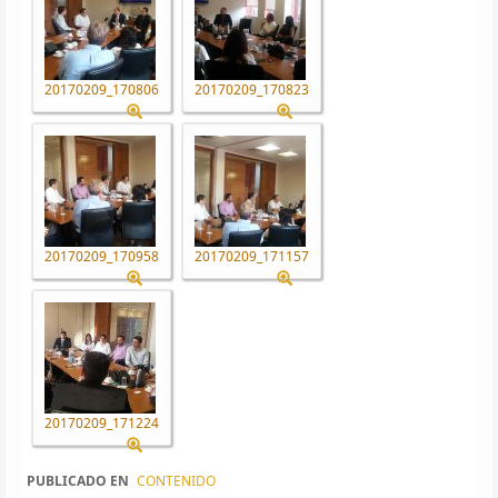
20170209_170806
20170209_170823
20170209_170958
20170209_171157
20170209_171224
PUBLICADO EN
CONTENIDO