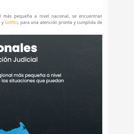
l más pequeña a nivel nacional, se encuentran
y
Golfito
, para una atención pronta y cumplida de