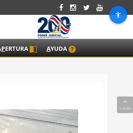
A
P
ERTURA
A
YUDA
Ir arriba