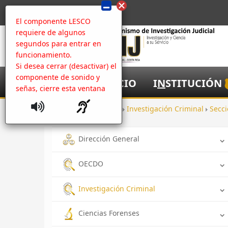
El componente LESCO
requiere de algunos
segundos para entrar en
funcionamiento.
Si desea cerrar (desactivar) el
componente de sonido y
I
NICIO
I
N
STITUCIÓN
señas, cierre esta ventana
Inicio
Oficinas
Investigación Criminal
Secci
Dirección General
OECDO
Investigación Criminal
Ciencias Forenses