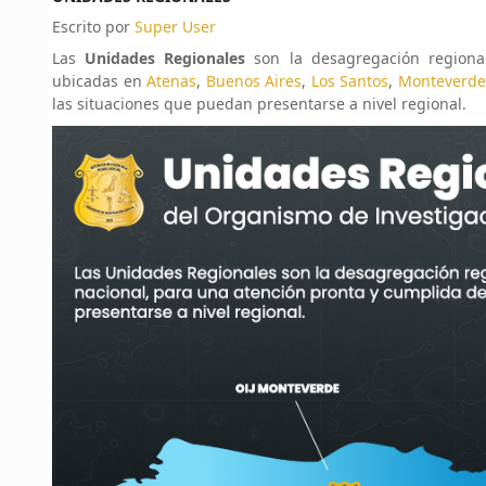
Escrito por
Super User
Las
Unidades Regionales
son la desagregación regiona
ubicadas en
Atenas
,
Buenos Aires
,
Los Santos
,
Monteverde
las situaciones que puedan presentarse a nivel regional.