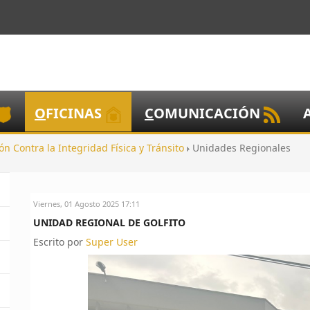
O
FICINAS
C
OMUNICACIÓN
ón Contra la Integridad Física y Tránsito
Unidades Regionales
Viernes, 01 Agosto 2025 17:11
UNIDAD REGIONAL DE GOLFITO
Escrito por
Super User