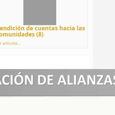
endición de cuentas hacia las
omunidades (8)
r artículos...