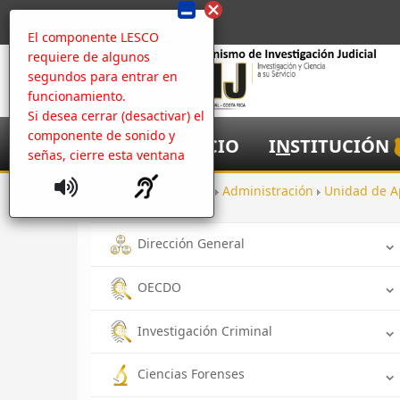
El componente LESCO
requiere de algunos
segundos para entrar en
funcionamiento.
Si desea cerrar (desactivar) el
componente de sonido y
I
NICIO
I
N
STITUCIÓN
señas, cierre esta ventana
Inicio
Oficinas
Administración
Unidad de A
Dirección General
OECDO
Investigación Criminal
Ciencias Forenses