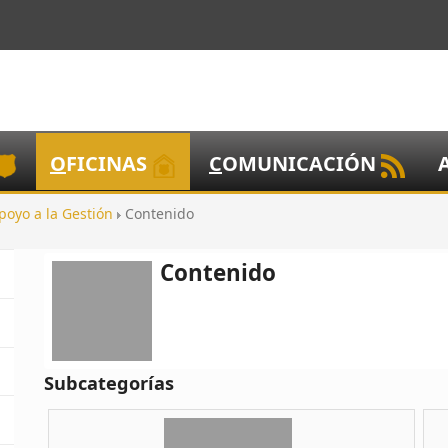
O
FICINAS
C
OMUNICACIÓN
poyo a la Gestión
Contenido
Contenido
Subcategorías