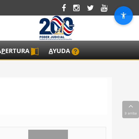
A
P
ERTURA
A
YUDA
Ir arriba