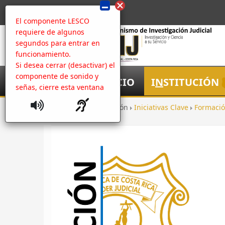
El componente LESCO
requiere de algunos
segundos para entrar en
funcionamiento.
Si desea cerrar (desactivar) el
componente de sonido y
I
NICIO
I
N
STITUCIÓN
señas, cierre esta ventana
Inicio
Institución
Iniciativas Clave
Formació