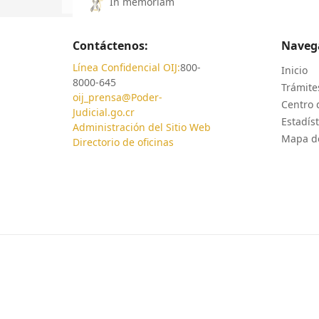
In memoriam
Contáctenos:
Naveg
Línea Confidencial OIJ:
800-
Inicio
8000-645
Trámites
oij_prensa@Poder-
Centro 
Judicial.go.cr
Estadíst
Administración del Sitio Web
Mapa de
Directorio de oficinas