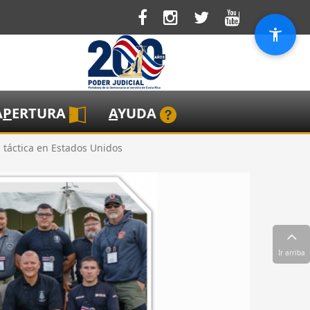
A
P
ERTURA
A
YUDA
 táctica en Estados Unidos
Ir arriba