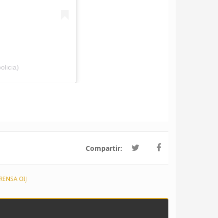
olicia)
Compartir:
RENSA OIJ