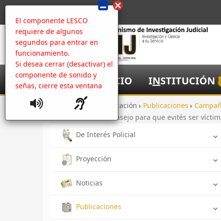
El componente LESCO
requiere de algunos
segundos para entrar en
funcionamiento.
Si desea cerrar (desactivar) el
componente de sonido y
I
NICIO
I
N
STITUCIÓN
señas, cierre esta ventana
Inicio
Comunicación
Publicaciones
Campa
Santa te da un consejo para que evités ser víctim
De Interés Policial
Proyección
Noticias
Publicaciones