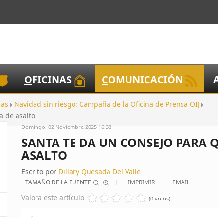
O
FICINAS
C
OMUNICACIÓN
ñas
Navidad sin riesgo: Campaña de la Oficina de Prensa OIJ
a de asalto
Domingo, 02 Noviembre 2025 16:38
SANTA TE DA UN CONSEJO PARA Q
ASALTO
Escrito por
Dillary Quesada Del Valle
TAMAÑO DE LA FUENTE
IMPRIMIR
EMAIL
Valora este artículo
(0 votos)