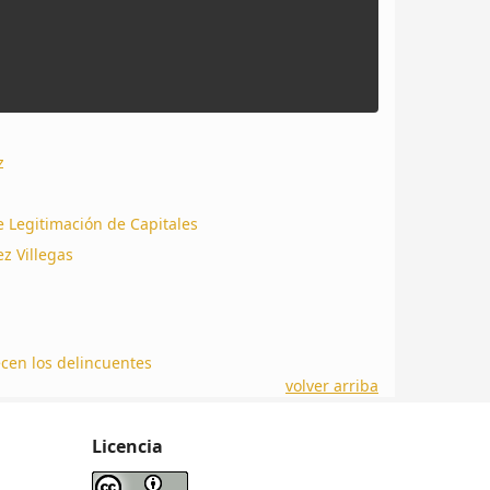
z
e Legitimación de Capitales
z Villegas
ecen los delincuentes
volver arriba
Licencia