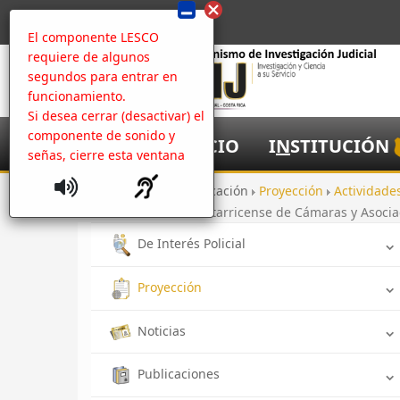
El componente LESCO
requiere de algunos
segundos para entrar en
funcionamiento.
Si desea cerrar (desactivar) el
componente de sonido y
I
NICIO
I
N
STITUCIÓN
señas, cierre esta ventana
Inicio
Comunicación
Proyección
Actividade
Galería Unión Costarricense de Cámaras y Asocia
De Interés Policial
Proyección
Noticias
Publicaciones