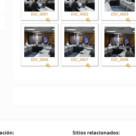
DSC_0001
DSC_0002
DSC_0003
DSC_0006
DSC_0007
DSC_0008
ación:
Sitios relacionados: