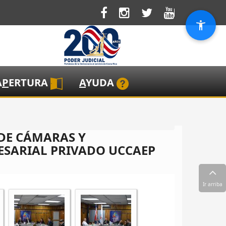
A
P
ERTURA
A
YUDA
DE CÁMARAS Y
ESARIAL PRIVADO UCCAEP
Ir arriba