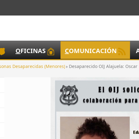
O
FICINAS
C
OMUNICACIÓN
sonas Desaparecidas (Menores)
Desaparecido OIJ Alajuela: Oscar