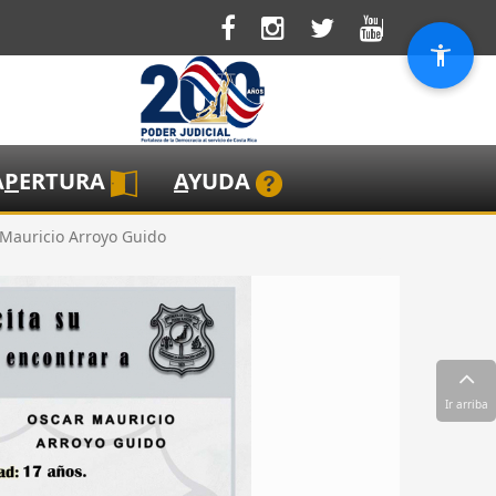
A
P
ERTURA
A
YUDA
 Mauricio Arroyo Guido
Ir arriba