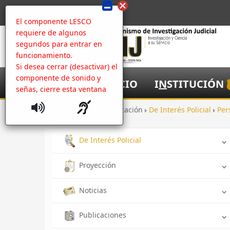
El componente LESCO
requiere de algunos
segundos para entrar en
funcionamiento.
Si desea cerrar (desactivar) el
componente de sonido y
I
NICIO
I
N
STITUCIÓN
señas, cierre esta ventana
Inicio
Comunicación
De Interés Policial
Per
De Interés Policial
Proyección
Noticias
Publicaciones