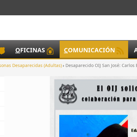
O
FICINAS
C
OMUNICACIÓN
sonas Desaparecidas (Adultas)
Desaparecido OIJ San José: Carlos