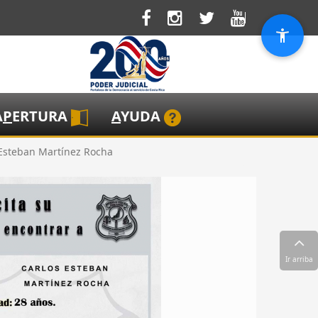
A
P
ERTURA
A
YUDA
 Esteban Martínez Rocha
Ir arriba