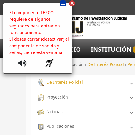
El componente LESCO
requiere de algunos
segundos para entrar en
funcionamiento.
Si desea cerrar (desactivar) el
componente de sonido y
I
NICIO
I
N
STITUCIÓN
señas, cierre esta ventana
Inicio
Comunicación
De Interés Policial
Per
De Interés Policial
Proyección
Noticias
Publicaciones