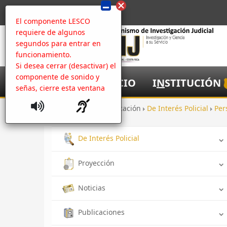
El componente LESCO
requiere de algunos
segundos para entrar en
funcionamiento.
Si desea cerrar (desactivar) el
componente de sonido y
I
NICIO
I
N
STITUCIÓN
señas, cierre esta ventana
Inicio
Comunicación
De Interés Policial
Per
De Interés Policial
Proyección
Noticias
Publicaciones