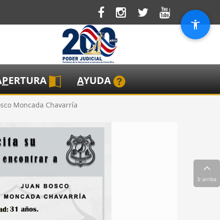
A
P
ERTURA
A
YUDA
Bosco Moncada Chavarría
Ir arriba