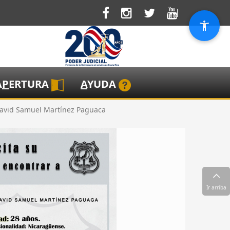
A
P
ERTURA
A
YUDA
David Samuel Martínez Paguaca
Ir arriba