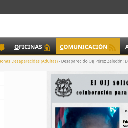
O
FICINAS
C
OMUNICACIÓN
sonas Desaparecidas (Adultas)
Desaparecido OIJ Pérez Zeledón: 