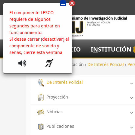
El componente LESCO
requiere de algunos
segundos para entrar en
funcionamiento.
Si desea cerrar (desactivar) el
componente de sonido y
I
NICIO
I
N
STITUCIÓN
señas, cierre esta ventana
Inicio
Comunicación
De Interés Policial
Per
De Interés Policial
Proyección
Noticias
Publicaciones