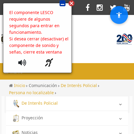
El componente LESCO
requiere de algunos
segundos para entrar en
funcionamiento.
Si desea cerrar (desactivar) el
componente de sonido y
señas, cierre esta ventana
MENU
Inicio
Comunicación
De Interés Policial
Persona no localizable
No localizada OIJ Pérez Zeledón: Ashly Alondra Calderón
De Interés Policial
Vargas
Proyección
Noticias