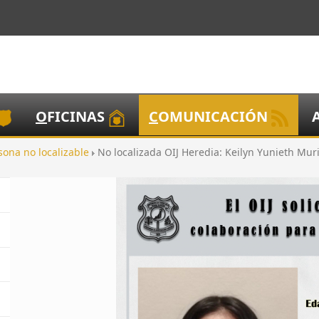
O
FICINAS
C
OMUNICACIÓN
sona no localizable
No localizada OIJ Heredia: Keilyn Yunieth Mur