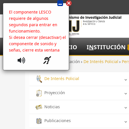
El componente LESCO
requiere de algunos
segundos para entrar en
funcionamiento.
Si desea cerrar (desactivar) el
componente de sonido y
I
NICIO
I
N
STITUCIÓN
señas, cierre esta ventana
Inicio
Comunicación
De Interés Policial
Per
De Interés Policial
Proyección
Noticias
Publicaciones