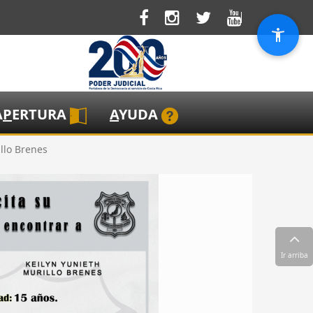
A
P
ERTURA
A
YUDA
illo Brenes
Ir arriba