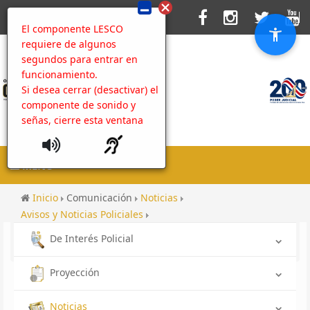
El componente LESCO
requiere de algunos
segundos para entrar en
funcionamiento.
Si desea cerrar (desactivar) el
componente de sonido y
señas, cierre esta ventana
MENU
Inicio
Comunicación
Noticias
Avisos y Noticias Policiales
OIJ SIORI: Localizan hombre con un disparo en la cabeza
De Interés Policial
dentro de su vivienda.
Proyección
Noticias