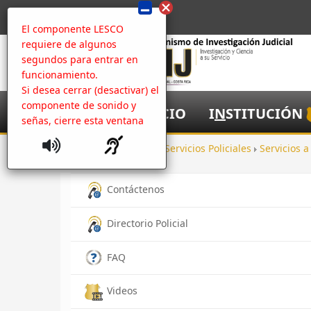
El componente LESCO
requiere de algunos
segundos para entrar en
funcionamiento.
Si desea cerrar (desactivar) el
componente de sonido y
I
NICIO
I
N
STITUCIÓN
señas, cierre esta ventana
Inicio
Ayuda
Servicios Policiales
Servicios 
Contáctenos
Directorio Policial
FAQ
Videos