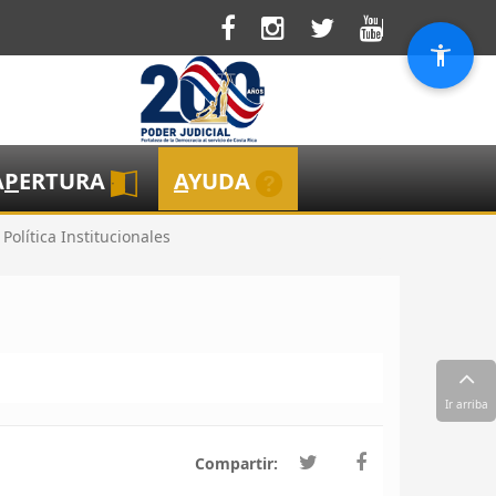
A
P
ERTURA
A
YUDA
Política Institucionales
Ir arriba
Compartir: