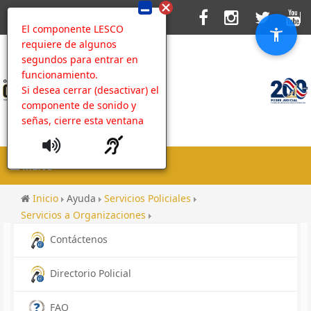
El componente LESCO
requiere de algunos
segundos para entrar en
funcionamiento.
Si desea cerrar (desactivar) el
componente de sonido y
señas, cierre esta ventana
MENU
Inicio
Ayuda
Servicios Policiales
Servicios a Organizaciones
Índice de Transparencia del Sector Público Costarricense
Contáctenos
Contenido
Directorio Policial
Galería Seminario con empresarios turísticos en
Puntarenas
FAQ