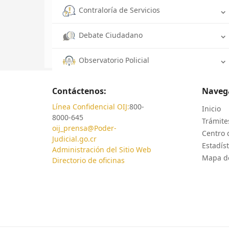
Contraloría de Servicios
Debate Ciudadano
Observatorio Policial
Contáctenos:
Naveg
Línea Confidencial OIJ:
800-
Inicio
8000-645
Trámites
oij_prensa@Poder-
Centro 
Judicial.go.cr
Estadíst
Administración del Sitio Web
Mapa de
Directorio de oficinas