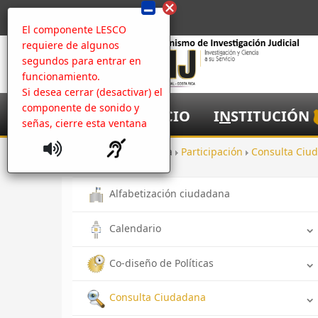
El componente LESCO
requiere de algunos
segundos para entrar en
funcionamiento.
Si desea cerrar (desactivar) el
componente de sonido y
I
NICIO
I
N
STITUCIÓN
señas, cierre esta ventana
Inicio
Apertura
Participación
Consulta Ciu
Alfabetización ciudadana
Calendario
Co-diseño de Políticas
Consulta Ciudadana